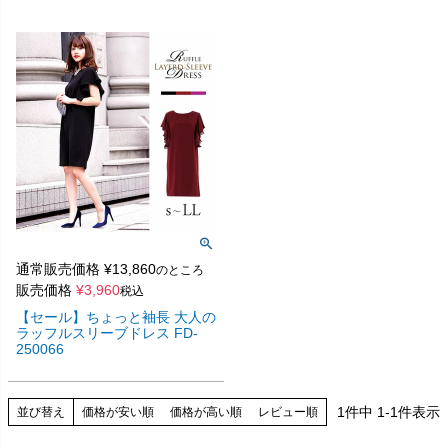
通常販売価格
¥
13,860
のところ
販売価格
¥
3,960
税込
【セール】ちょっと袖長 大人の
ラッフルスリーブドレス FD-
250066
1
件中
1
-
1
件表示
並び替え
価格が安い順
価格が高い順
レビュー順