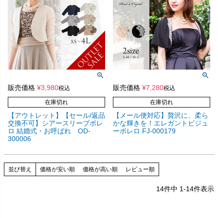
販売価格
¥
3,980
販売価格
¥
7,280
税込
税込
在庫切れ
在庫切れ
【アウトレット】【セール/返品
【メール便対応】贅沢に、柔ら
交換不可】シアースリーブボレ
かな輝きを！エレガントビジュ
ロ 結婚式・お呼ばれ OD-
ーボレロ FJ-000179
300006
並び替え
価格が安い順
価格が高い順
レビュー順
14
件中
1
-
14
件表示