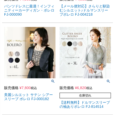
パンツドレスに最適！インフィ
【メール便対応】さらりと馴染
ニティーカーディガン・ボレロ
むシルエット♪ドルマンスリー
FJ-000090
ブボレロ FJ-004218
販売価格
¥
7,800
販売価格
¥
6,820
税込
税込
美麗シルエット サテン シアー
在庫切れ
スリーブ ボレロ FJ-000182
【送料無料】ドルマンスリーブ
の袖ありボレロ FJ-814514