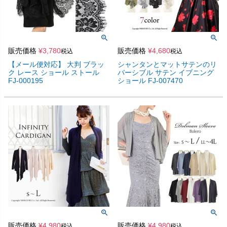
販売価格
¥
3,780
販売価格
¥
4,680
税込
税込
【メール便対応】 大判 ブラッ
シャンタンとマットサテンのリ
ク レース ショール ストール
バーシブル サテン イブニング
FJ-000195
ショール FJ-007470
販売価格
¥
4,980
販売価格
¥
4,980
税込
税込