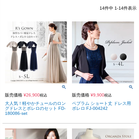
14
件中
1
-
14
件表示
販売価格
¥
26,900
販売価格
¥
9,900
税込
税込
大人気！軽やかチュールのロン
ペプラム ショート丈 ドレス用
グドレスとボレロのセット FD-
ボレロ FJ-004242
180086-set