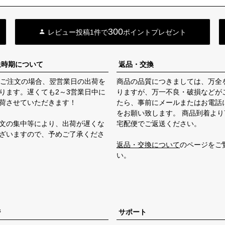
300
レビュー投稿1件で
ポイントプレゼント
送時期について
返品・交換
のご注文の場合、翌営業日の出荷を
商品の品質につきましては、万全
ります。遅くても2～3営業日中に
りますが、万一不良・破損などが
荷させていただきます！
たら、事前にメールまたはお電話
をお願い致します。 商品到着より
文の集中等により、出荷が遅くな
宅配便でご返送ください。
ざいますので、予めご了承くださ
返品・交換について
のページをご
い。
ジ
サポート