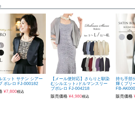
品
ルエット サテン シアー
【メール便対応】さらりと馴染
持ち手部
 ボレロ FJ-000182
むシルエット♪ドルマンスリー
輝くプリ
ブボレロ FJ-004218
FB-AK00
格
¥
7,800
税込
販売価格
¥
4,980
販売価格
税込