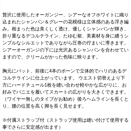
贅沢に使用したオーガンジー、シアーなオフホワイトに織り
込まれたシャンパン＆グレーの花模様は立体感のある浮き編
み。相まった色は美くしく透け、優しくシャンパンが輝き、
折り重なるデコルテライン、たゆむ裾、美素材を身に纏うシ
ンプルなシルエットでありながら圧巻の佇まいに導きます。
シアーオーガンジの下には光沢あるシャンパンを合わせてい
ますので、クリームがかった色味に映ります。
胸元にパット、前後に4本のボーンで立体的でハリのあるデ
コルテラインに仕上がっています。 ウエスト切替えより下
方にハードチュール1枚を縫い合わせ軽やかな広がりに、お
好みでパニエを履いてスカートの広がりを大きくできます。
（ワイヤー無しのタイプがお勧め）後ろヘムラインを長くと
り、腰の位置を高く脚を長く見せます。
※付属ストラップ付（ストラップ使用は縫い付けて使用する
事でさらに安定感が出ます）