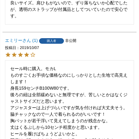
良いサイズ。肩ひもがないので、ずり落ちないか心配でした
が、透明のストラップが付属品としてついていたので安心で
エミリー
1
非公開
購入者
投稿日
2019/10/07
セール時に購入。モカL

ものすごくお手頃な価格なのにしっかりとした生地で高見え
します！

身長159センチB100W80です。

後ろの紐は全部緩めないと無理ですが、苦しいとかはなくジ
ャストサイズだと思います。

アジャスターは上げづらいですが気を付ければ大丈夫そう。
脇チャックなので一人で着られるのがいいです！

胸パットが若干浮いて見えてしまうのが残念かな。

丈はくるぶしから10センチ程度かと思います。

ヒールを履けばちょうどよいかと。
