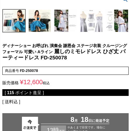
ディナーショー お呼ばれ 演奏会 謝恩会 ステージ衣装 クルージング
麗しのミモレドレス ひざ丈 パ
フォーマル 可愛い Aライン
ーティードレス FD-250078
商品番号
FD-250078
¥
12,600
販売価格
税込
[
115
ポイント進呈 ]
送料込